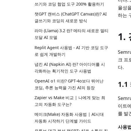
니다.
쓰기와 코딩 협업 도구 200% 활용하기
율성을
챗GPT 캔버스 (ChatGPT Canvas)란? AI
하는 
글쓰기와 코딩의 새로운 방식
라마 (Llama) 3.2 란? 메타의 새로운 멀티
1
모달 AI 모델
Replit Agent 사용법 - AI 기반 코딩 도구
Sem
로 쉽게 개발하기
크 프
냅킨 AI (Napkin AI) 란? 아이디어를 시
다.
각화하는 획기적인 도구 사용법
OpenAI o1 이란? GPT-4o보다 뛰어난
1.
코딩, 추론 능력을 가진 AI의 등장
Zapier vs Make 비교 | 나에게 맞는 최
Sem
고의 자동화 도구는?
이트에
를 발
메이크(Make) 자동화 사용법 | AI시대
자동화 시작하기 단계별 가이드
사용법
유튜브 댓글 분석 챗GPT: AI로 소통의 질