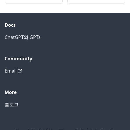
Docs
ChatGPT와 GPTs
Community
Email
More
블로그