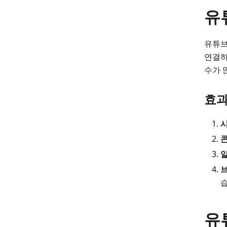
유
유튜브
연결하
수가 
효과
습
유