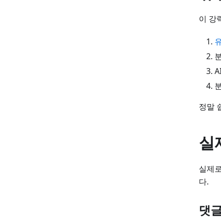
이 강
유
분
A
분
정말 
실
실제로
다.
댓글