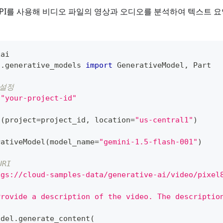
PI를 사용해 비디오 파일의 영상과 오디오를 분석하여 텍스트 
xai
i
.
generative_models 
import
 GenerativeModel
,
 Part
 설정 
"your-project-id"
t
(
project
=
project_id
,
 location
=
"us-central1"
)
rativeModel
(
model_name
=
"gemini-1.5-flash-001"
)
RI
"gs://cloud-samples-data/generative-ai/video/pixel
Provide a description of the video. The descriptio
odel
.
generate_content
(