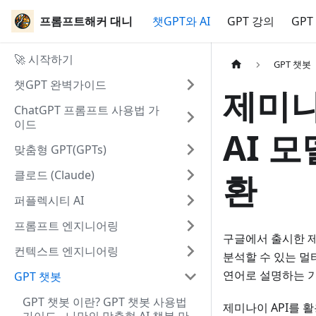
프롬프트해커 대니
챗GPT와 AI
GPT 강의
GPT
🚀 시작하기
GPT 챗봇
챗GPT 완벽가이드
제미나이
ChatGPT 프롬프트 사용법 가
이드
AI 
맞춤형 GPT(GPTs)
클로드 (Claude)
환
퍼플렉시티 AI
프롬프트 엔지니어링
구글에서 출시한 제
컨텍스트 엔지니어링
분석할 수 있는 멀
연어로 설명하는 
GPT 챗봇
GPT 챗봇 이란? GPT 챗봇 사용법
제미나이 API를 