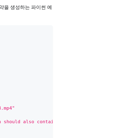
요약을 생성하는 파이썬 예
8.mp4"
n should also contain anything important which peo