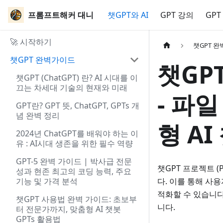
프롬프트해커 대니
챗GPT와 AI
GPT 강의
GPT
🚀 시작하기
챗GPT 
챗GPT 완벽가이드
챗GPT
챗GPT (ChatGPT) 란? AI 시대를 이
끄는 차세대 기술의 현재와 미래
- 파
GPT란? GPT 뜻, ChatGPT, GPTs 개
념 완벽 정리
형 AI
2024년 ChatGPT를 배워야 하는 이
유 : AI시대 생존을 위한 필수 역량
GPT-5 완벽 가이드 | 박사급 전문
챗GPT 프로젝트 (
성과 현존 최고의 코딩 능력, 주요
기능 및 가격 분석
다. 이를 통해 사
적화할 수 있습니다
챗GPT 사용법 완벽 가이드: 초보부
니다.
터 전문가까지, 맞춤형 AI 챗봇
GPTs 활용법